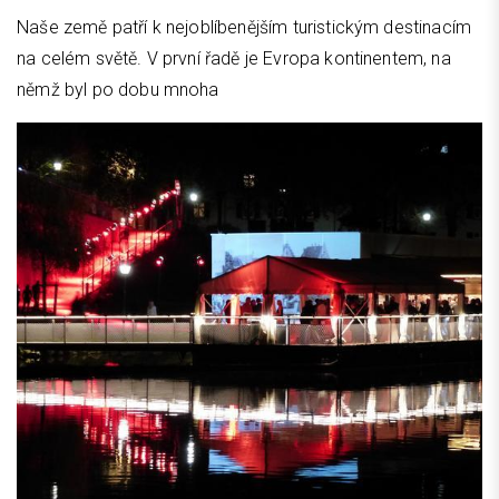
Naše země patří k nejoblíbenějším turistickým destinacím
na celém světě. V první řadě je Evropa kontinentem, na
němž byl po dobu mnoha