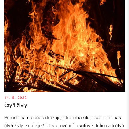
14. 5. 2022
Čtyři živly
Příroda nám občas ukazuje, jakou má sílu a sesílá na nás
čtyři živly. Znáte je? Už starověcí filosofové definovali čtyři