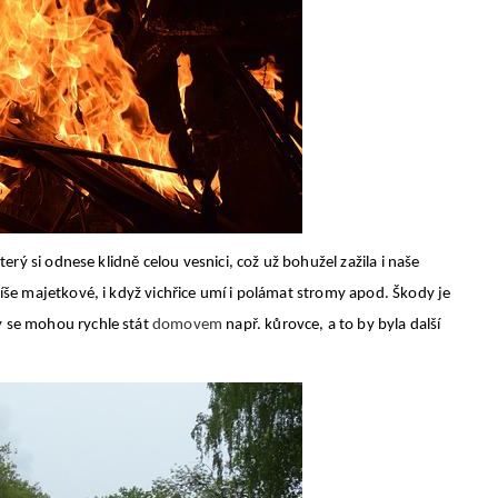
terý si odnese klidně celou vesnici, což už bohužel zažila i naše
píše majetkové, i když vichřice umí i polámat stromy apod. Škody je
y se mohou rychle stát
domovem
např. kůrovce, a to by byla další