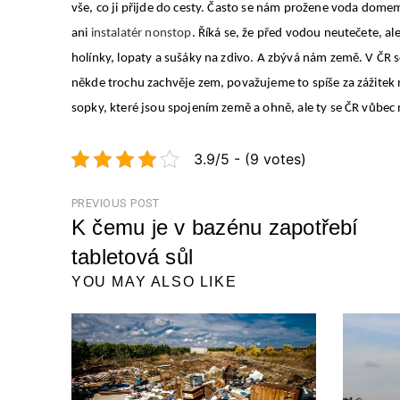
vše, co ji přijde do cesty. Často se nám prožene voda do
ani
instalatér nonstop
. Říká se, že před vodou neutečete, a
holínky, lopaty a sušáky na zdivo.
A zbývá nám země. V ČR s
někde trochu zachvěje zem, považujeme to spíše za zážitek 
sopky, které jsou spojením země a ohně, ale ty se ČR vůbec 
3.9/5 - (9 votes)
Navigace
PREVIOUS POST
K čemu je v bazénu zapotřebí
pro
tabletová sůl
příspěvek
Previous
YOU MAY ALSO LIKE
Post