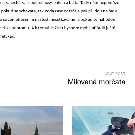
mem a zanechá za sebou nánosy bahna a bláta. Tady nám nepomůže
le pokud se schováte, tak voda zase odteče a pak přijdou na řadu
e se zemětřesením naštěstí nesetkáváme, a pokud se náhodou
než za pohromu. A k tomuhle živlu bychom mohli přiřadit ještě
netýkají.
NEXT POST
Milovaná morčata
Nex
Pos