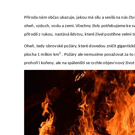
Příroda nám občas ukazuje, jakou má sílu a sesílá na nás čtyř
oheň, vzduch, vodu a zemi. Všechny živly potřebujeme ke sv
přírodě z rukou, nastává lidstvu, které živel postihne velmi t
Oheň, tedy obrovské požáry, které dovedou zničit gigantick
2.
plocha 1 milion km
. Požáry ale nemusíme považovat za to ne
prohoří i kořeny, ale na spáleništi se rychle objeví nový ž