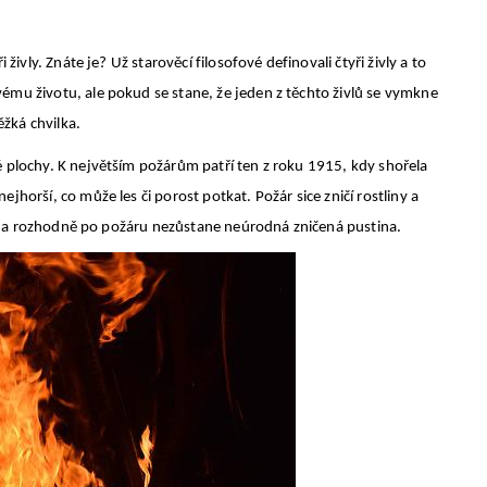
i živly. Znáte je?
Už starověcí filosofové definovali čtyři živly a to
ému životu, ale pokud se stane, že jeden z těchto živlů se vymkne
ěžká chvilka.
é plochy. K největším požárům patří ten z roku 1915, kdy shořela
jhorší, co může les či porost potkat. Požár sice zničí rostliny a
ivot a rozhodně po požáru nezůstane neúrodná zničená pustina.