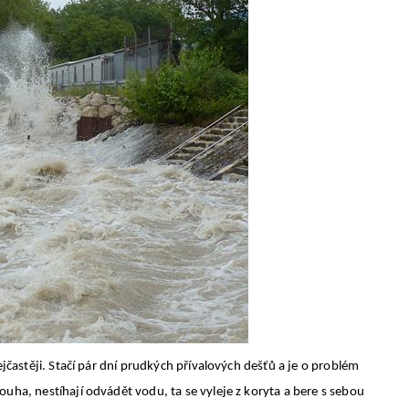
ejčastěji. Stačí pár dní prudkých přívalových dešťů a je o problém
uha, nestíhají odvádět vodu, ta se vyleje z koryta a bere s sebou