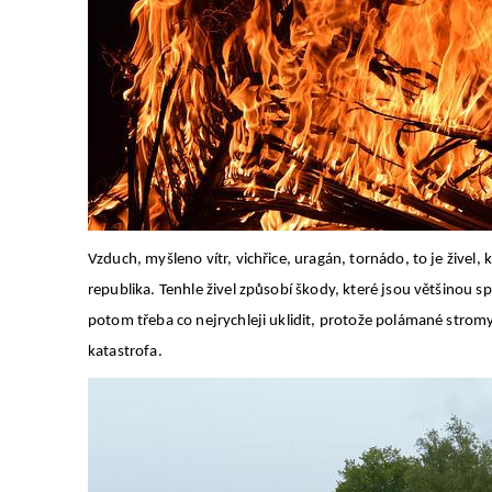
Vzduch, myšleno vítr, vichřice, uragán, tornádo, to je živel, k
republika. Tenhle živel způsobí škody, které jsou většinou s
potom třeba co nejrychleji uklidit, protože polámané strom
katastrofa.