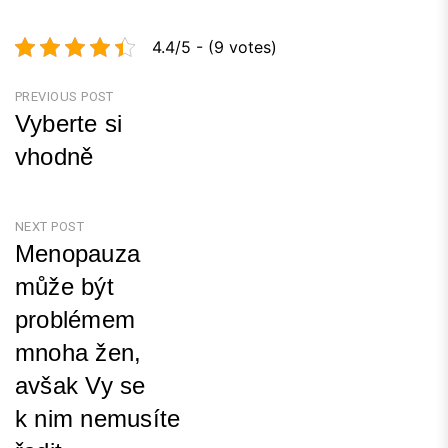
4.4/5 - (9 votes)
Navigace
PREVIOUS POST
Vyberte si
pro
vhodně
příspěvek
Previous
Post
NEXT POST
Menopauza
může být
problémem
mnoha žen,
avšak Vy se
k nim nemusíte