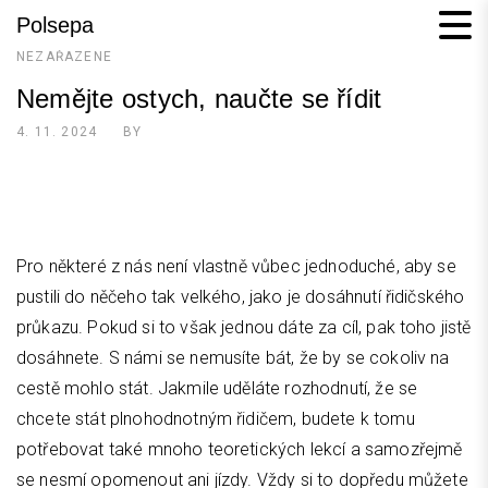
Skip
Polsepa
to
NEZAŘAZENÉ
content
Nemějte ostych, naučte se řídit
4. 11. 2024
BY
Pro některé z nás není vlastně vůbec jednoduché, aby se
pustili do něčeho tak velkého, jako je dosáhnutí řidičského
průkazu. Pokud si to však jednou dáte za cíl, pak toho jistě
dosáhnete. S námi se nemusíte bát, že by se cokoliv na
cestě mohlo stát. Jakmile uděláte rozhodnutí, že se
chcete stát plnohodnotným řidičem, budete k tomu
potřebovat také mnoho teoretických lekcí a samozřejmě
se nesmí opomenout ani jízdy. Vždy si to dopředu můžete