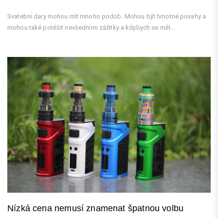
Svatební dary mohou mít mnoho podob. Mohou být hmotné povahy a
mohou také potěšit nevšedními zážitky a kdybych se měl...
Nízká cena nemusí znamenat špatnou volbu