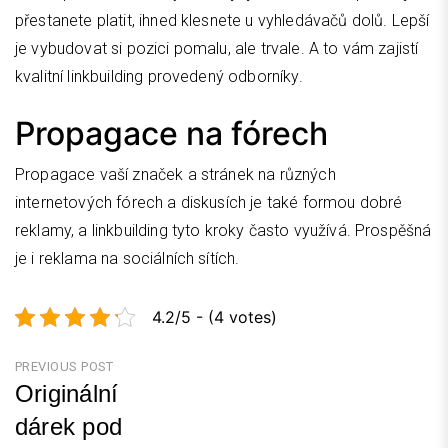
přestanete platit, ihned klesnete u vyhledávačů dolů. Lepší
je vybudovat si pozici pomalu, ale trvale. A to vám zajistí
kvalitní linkbuilding provedený odborníky.
Propagace na fórech
Propagace vaší značek a stránek na různých
internetových fórech a diskusích je také formou dobré
reklamy, a
linkbuilding
tyto kroky často využívá. Prospěšná
je i reklama na sociálních sítích.
4.2/5 - (4 votes)
Navigace
PREVIOUS POST
Originální
pro
dárek pod
příspěvek