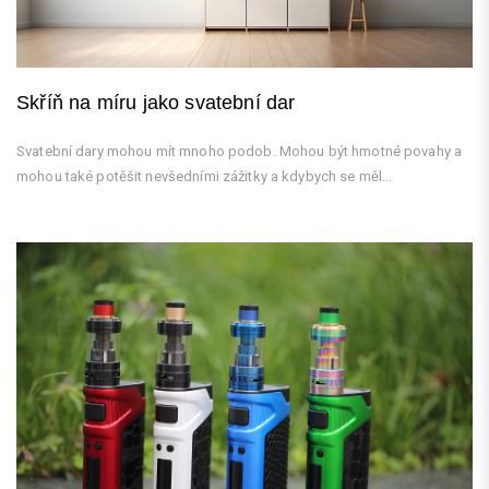
Skříň na míru jako svatební dar
Svatební dary mohou mít mnoho podob. Mohou být hmotné povahy a
mohou také potěšit nevšedními zážitky a kdybych se měl...