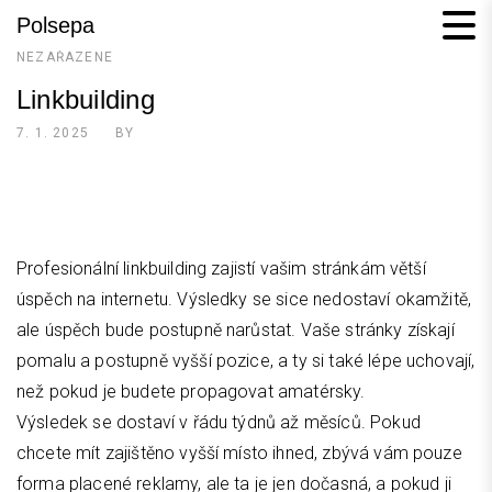
Skip
Polsepa
to
NEZAŘAZENÉ
content
Linkbuilding
7. 1. 2025
BY
Profesionální linkbuilding zajistí vašim stránkám větší
úspěch na internetu. Výsledky se sice nedostaví okamžitě,
ale úspěch bude postupně narůstat. Vaše stránky získají
pomalu a postupně vyšší pozice, a ty si také lépe uchovají,
než pokud je budete propagovat amatérsky.
Výsledek se dostaví v řádu týdnů až měsíců. Pokud
chcete mít zajištěno vyšší místo ihned, zbývá vám pouze
forma placené reklamy, ale ta je jen dočasná, a pokud ji