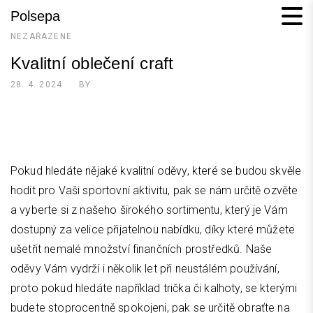
Skip
Polsepa
to
NEZAŘAZENÉ
content
Kvalitní oblečení craft
28. 4. 2024
BY
Pokud hledáte nějaké kvalitní oděvy, které se budou skvěle
hodit pro Vaši sportovní aktivitu, pak se nám určitě ozvěte
a vyberte si z našeho širokého sortimentu, který je Vám
dostupný za velice přijatelnou nabídku, díky které můžete
ušetřit nemalé množství finančních prostředků. Naše
oděvy Vám vydrží i několik let při neustálém používání,
proto pokud hledáte například trička či kalhoty, se kterými
budete stoprocentně spokojeni, pak se určitě obraťte na