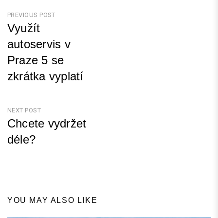
Navigace
PREVIOUS POST
Využít
pro
autoservis v
příspěvek
Praze 5 se
zkrátka vyplatí
Previous
Post
NEXT POST
Chcete vydržet
déle?
Next
Post
YOU MAY ALSO LIKE