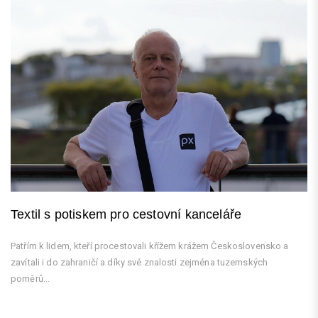
Textil s potiskem pro cestovní kanceláře
Patřím k lidem, kteří procestovali křížem krážem Československo a
zavítali i do zahraničí a díky své znalosti zejména tuzemských
poměrů...