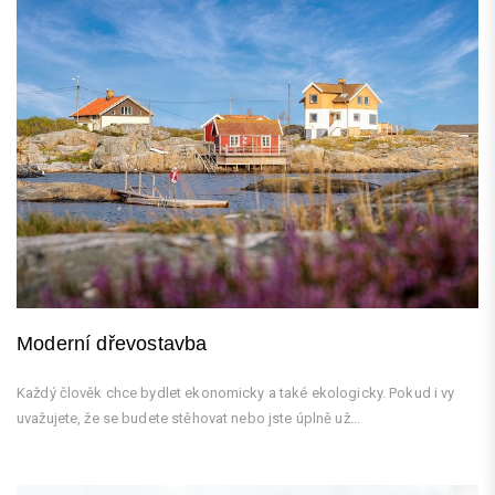
Moderní dřevostavba
Každý člověk chce bydlet ekonomicky a také ekologicky. Pokud i vy
uvažujete, že se budete stěhovat nebo jste úplně už...