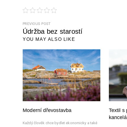
Navigace
PREVIOUS POST
Údržba bez starostí
pro
Previous
YOU MAY ALSO LIKE
příspěvek
Post
Textil s
Moderní dřevostavba
kancelá
Každý člověk chce bydlet ekonomicky a také