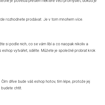
kutečně je potřeba předem některé věci promyslet, dokud je
 zde rozhodnete prodávat. Je v tom mnohem více.
e si podle nich, co se vám líbí a co naopak nikoliv a
s eshop vytvářet, sdělte. Můžete je společně probrat krok
 Čím dříve bude váš eshop hotov, tím lépe, protože jej
 budete chtít.