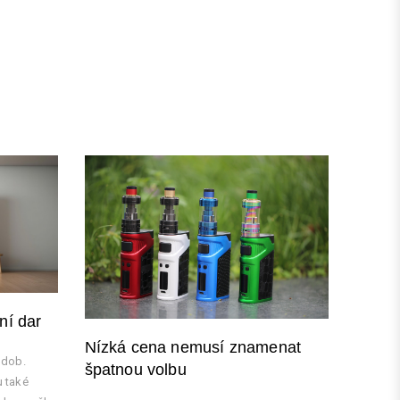
t
t
ní dar
Nízká cena nemusí znamenat
odob.
špatnou volbu
 také