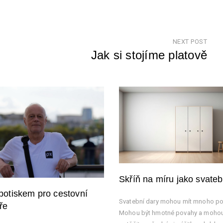
NEXT POST
Jak si stojíme platově
Nex
Pos
Skříň na míru jako svateb
 potiskem pro cestovní
Svatební dary mohou mít mnoho p
ře
Mohou být hmotné povahy a mohou