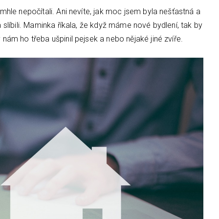
tímhle nepočítali. Ani nevíte, jak moc jsem byla nešťastná a
a slíbili. Maminka říkala, že když máme nové bydlení, tak by
 nám ho třeba ušpinil pejsek a nebo nějaké jiné zvíře.