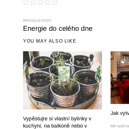
Navigace
PREVIOUS POST
pro
Energie do celého dne
příspěvek
Previous
YOU MAY ALSO LIKE
Post
Jak vytv
Vypěstujte si vlastní bylinky v
kuchyni, na balkoně nebo v
Mít nadčaso