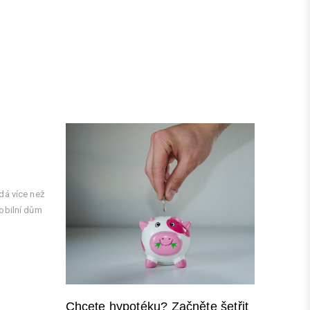
t
t
dá více než
obilní dům
Chcete hypotéku? Začněte šetřit