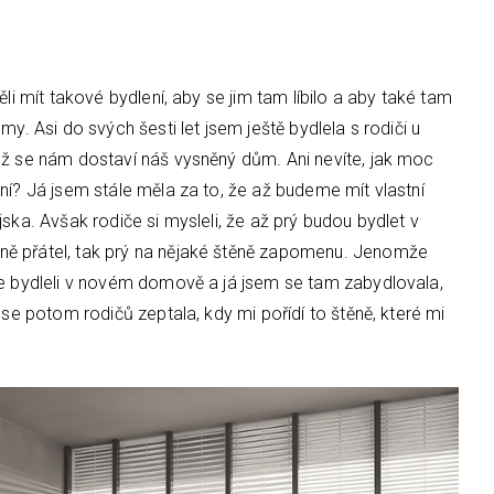
ěli mít takové bydlení, aby se jim tam líbilo a aby také tam
y. Asi do svých šesti let jsem ještě bydlela s rodiči u
ež se nám dostaví náš vysněný dům. Ani nevíte, jak moc
ní? Já jsem stále měla za to, že až budeme mít vlastní
ska. Avšak rodiče si mysleli, že až prý budou bydlet v
ně přátel, tak prý na nějaké štěně zapomenu. Jenomže
ce bydleli v novém domově a já jsem se tam zabydlovala,
 se potom rodičů zeptala, kdy mi pořídí to štěně, které mi