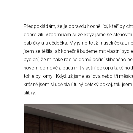
Předpokládám, že je opravdu hodně lidí, kteří by cht
dobře žili. Vzpomínám si, že když jsme se stěhovali m
babičky a u dědečka. My jsme totiž museli čekat, n
jsem se těšila, až konečně budeme mít vlastní bydle
bydlení, že mi také rodiče domů pořídí slíbeného pej
novém domově a budu mít vlastní pokoj a také hod
tohle byl omyl. Když už jsme asi dva nebo tři měsí
krásně jsem si udělala útulný dětský pokoj, tak jsem
slíbily.