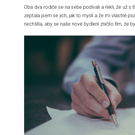
Oba dva rodiče se na sebe podívali a řekli, že už s 
zeptala jsem se jich, jak to myslí a že mi vlastně ps
nechtěla, aby se naše nové bydlení zničilo tím, že by