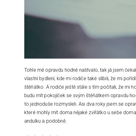
Tohle mě opravdu hodně naštvalo, tak já jsem čeka
vlastní bydlení, kde mi rodiče také slíbili, že mi poř
štěňátko. A rodiče ještě stále s tím počítali, že mi h
budu mít pokojíček se svým štěňátkem opravdu hodn
to jednoduše rozmysleli. Asi dva roky jsem se opr
které mohly mít doma nějaké zvířátko u sebe doma. R
andulku a podobně.