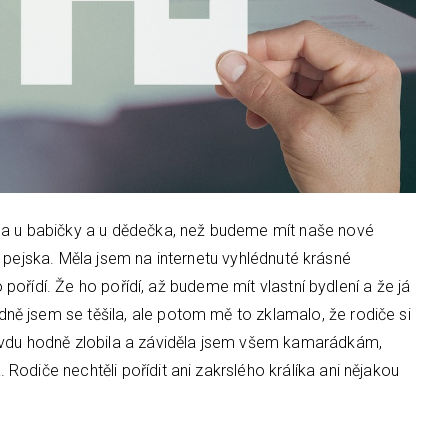
la u babičky a u dědečka, než budeme mít naše nové
ídí pejska. Měla jsem na internetu vyhlédnuté krásné
o pořídí. Že ho pořídí, až budeme mít vlastní bydlení a že já
ě jsem se těšila, ale potom mě to zklamalo, že rodiče si
avdu hodně zlobila a záviděla jsem všem kamarádkám,
odiče nechtěli pořídit ani zakrslého králíka ani nějakou