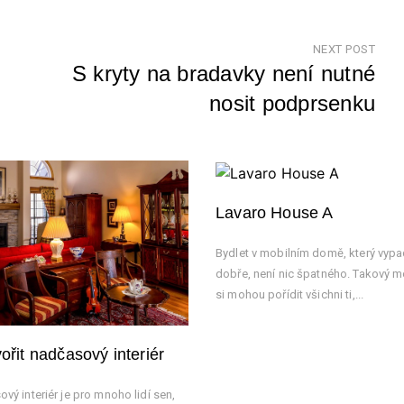
NEXT POST
S kryty na bradavky není nutné
nosit podprsenku
Nex
Pos
Lavaro House A
Bydlet v mobilním domě, který vypa
dobře, není nic špatného. Takový m
si mohou pořídit všichni ti,...
ořit nadčasový interiér
vý interiér je pro mnoho lidí sen,