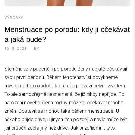
VÝROBKY
Menstruace po porodu: kdy ji očekávat
a jaká bude?
15. 8. 2021
BY
Stejně jako v pubertě, i po porodu ženy napjatě očekávají
svou první periodu. Během těhotenství si odvykneme
myslet na toto období, které nás provází celým životem.
To ale samozřejmě neznamená, že již nikdy nepřijde. Po
narození nového člena rodiny můžete očekávat mnoho
změn. Dostavit se mohou také během menstruace. U
někoho přijde dříve, u jiných žen později a navíc může být
její průběh zcela jiný než dříve. Jak si zpříjemnit tyto