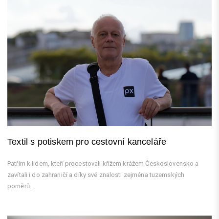
Textil s potiskem pro cestovní kanceláře
Patřím k lidem, kteří procestovali křížem krážem Československo a
zavítali i do zahraničí a díky své znalosti zejména tuzemských
poměrů...