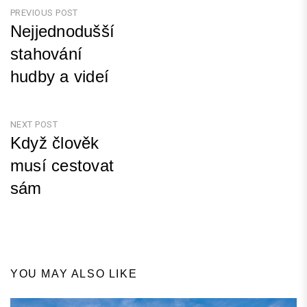
Navigace
PREVIOUS POST
Nejjednodušší
pro
stahování
příspěvek
hudby a videí
Previous
Post
NEXT POST
Když člověk
musí cestovat
sám
Next
Post
YOU MAY ALSO LIKE