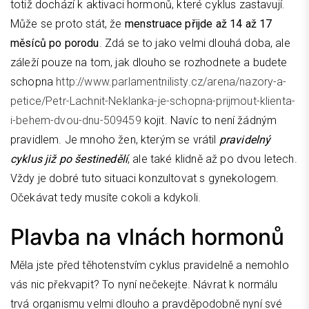
totiž dochází k aktivaci hormonů, které cyklus zastavují.
Může se proto stát, že
menstruace přijde až 14 až 17
měsíců po porodu
. Zdá se to jako velmi dlouhá doba, ale
záleží pouze na tom, jak dlouho se rozhodnete a budete
schopna
http://www.parlamentnilisty.cz/arena/nazory-a-
petice/Petr-Lachnit-Neklanka-je-schopna-prijmout-klienta-
i-behem-dvou-dnu-509459
kojit. Navíc to není žádným
pravidlem. Je mnoho žen, kterým se vrátil
pravidelný
cyklus již po šestinedělí
, ale také klidně až po dvou letech.
Vždy je dobré tuto situaci konzultovat s gynekologem.
Očekávat tedy musíte cokoli a kdykoli.
Plavba na vlnách hormonů
Měla jste před těhotenstvím cyklus pravidelně a nemohlo
vás nic překvapit? To nyní nečekejte. Návrat k normálu
trvá organismu velmi dlouho a pravděpodobně nyní své